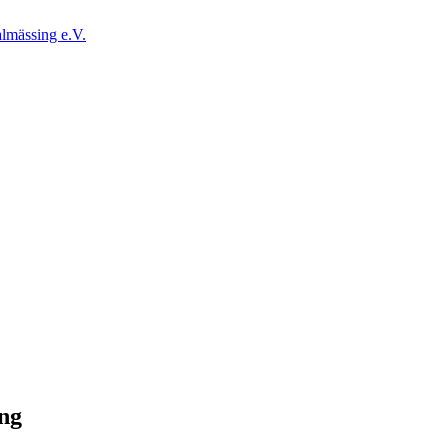
lmässing e.V.
ng