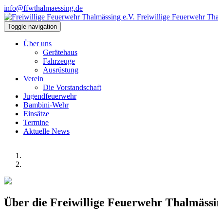
info@ffwthalmaessing.de
Freiwillige Feuerwehr Tha
Toggle navigation
Über uns
Gerätehaus
Fahrzeuge
Ausrüstung
Verein
Die Vorstandschaft
Jugendfeuerwehr
Bambini-Wehr
Einsätze
Termine
Aktuelle News
Über die Freiwillige Feuerwehr Thalmässi